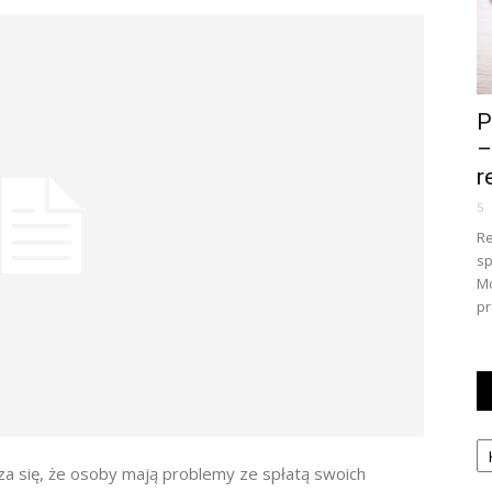
P
–
r
5
Re
sp
Mo
pr
Ka
za się, że osoby mają problemy ze spłatą swoich