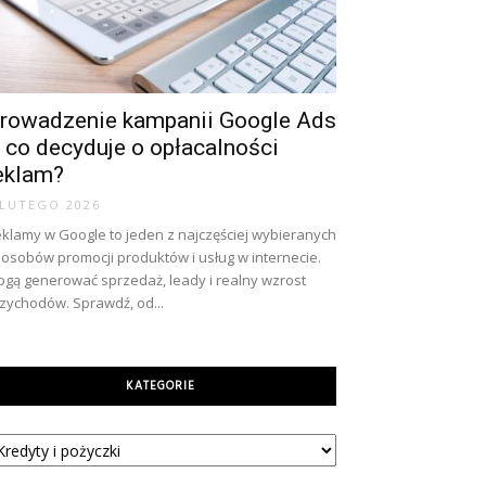
rowadzenie kampanii Google Ads
 co decyduje o opłacalności
eklam?
 LUTEGO 2026
klamy w Google to jeden z najczęściej wybieranych
osobów promocji produktów i usług w internecie.
gą generować sprzedaż, leady i realny wzrost
zychodów. Sprawdź, od...
KATEGORIE
tegorie