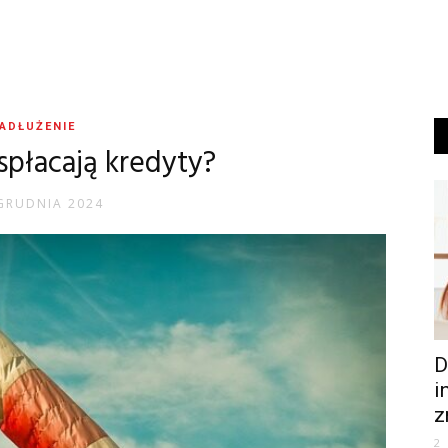
ADŁUŻENIE
spłacają kredyty?
GRUDNIA 2024
D
i
z
2