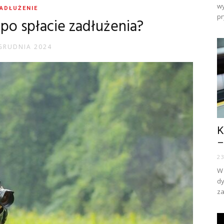
wy
ADŁUŻENIE
pr
K po spłacie zadłużenia?
GRUDNIA 2024
K
–
2
W 
dy
za