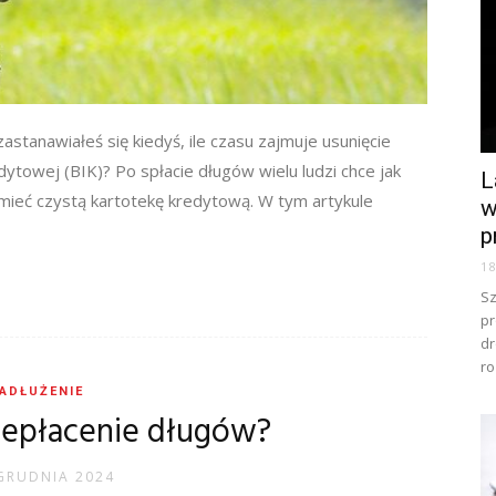
zastanawiałeś się kiedyś, ile czasu zajmuje usunięcie
edytowej (BIK)? Po spłacie długów wielu ludzi chce jak
L
mieć czystą kartotekę kredytową. W tym artykule
w
p
1
Sz
pr
dr
ro
ADŁUŻENIE
niepłacenie długów?
GRUDNIA 2024