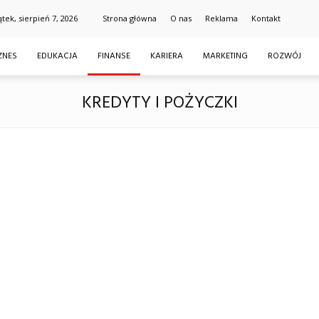
ątek, sierpień 7, 2026
Strona główna
O nas
Reklama
Kontakt
ZNES
EDUKACJA
FINANSE
KARIERA
MARKETING
ROZWÓJ
KREDYTY I POŻYCZKI