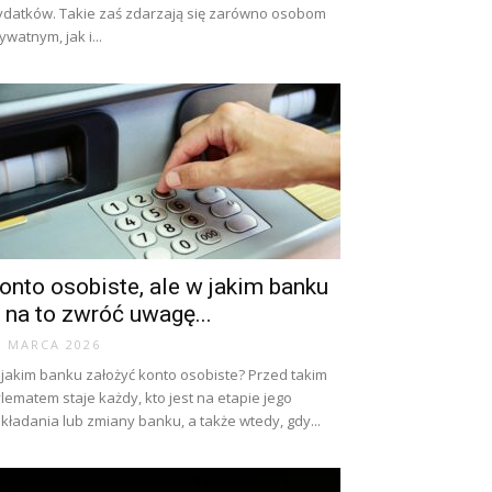
datków. Takie zaś zdarzają się zarówno osobom
ywatnym, jak i...
onto osobiste, ale w jakim banku
 na to zwróć uwagę...
3 MARCA 2026
jakim banku założyć konto osobiste? Przed takim
lematem staje każdy, kto jest na etapie jego
kładania lub zmiany banku, a także wtedy, gdy...