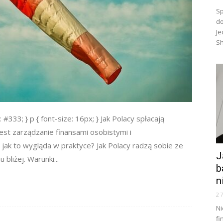
Sp
do
Je
Sh
: #333; } p { font-size: 16px; } Jak Polacy spłacają
est zarządzanie finansami osobistymi i
 jak to wygląda w praktyce? Jak Polacy radzą sobie ze
J
bliżej. Warunki...
b
n
2
Ni
fi