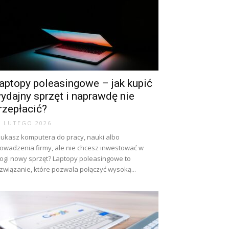
aptopy poleasingowe – jak kupić
ydajny sprzęt i naprawdę nie
rzepłacić?
8 LUTEGO 2026
ukasz komputera do pracy, nauki albo
owadzenia firmy, ale nie chcesz inwestować w
ogi nowy sprzęt? Laptopy poleasingowe to
związanie, które pozwala połączyć wysoką...