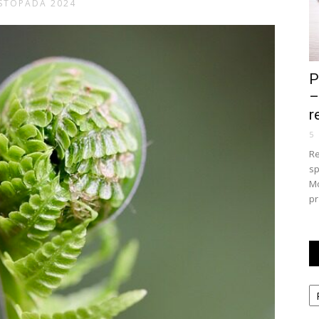
ISTOPADA 2024
P
–
r
5
Re
sp
Mo
pr
Ka