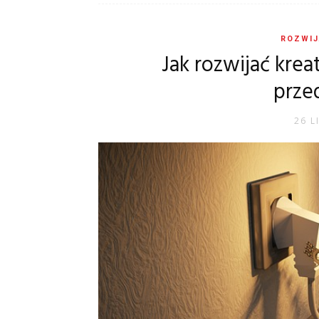
ROZWIJ
Jak rozwijać kre
prze
26 L