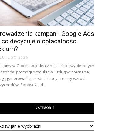
rowadzenie kampanii Google Ads
 co decyduje o opłacalności
eklam?
 LUTEGO 2026
klamy w Google to jeden z najczęściej wybieranych
osobów promocji produktów i usług w internecie.
gą generować sprzedaż, leady i realny wzrost
zychodów. Sprawdź, od...
KATEGORIE
tegorie