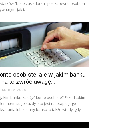
datków. Takie zaś zdarzają się zarówno osobom
ywatnym, jak i...
onto osobiste, ale w jakim banku
 na to zwróć uwagę...
3 MARCA 2026
jakim banku założyć konto osobiste? Przed takim
lematem staje każdy, kto jest na etapie jego
kładania lub zmiany banku, a także wtedy, gdy...