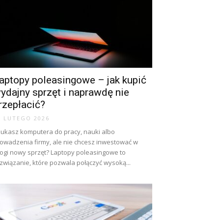
aptopy poleasingowe – jak kupić
ydajny sprzęt i naprawdę nie
rzepłacić?
8 LUTEGO 2026
ukasz komputera do pracy, nauki albo
owadzenia firmy, ale nie chcesz inwestować w
ogi nowy sprzęt? Laptopy poleasingowe to
związanie, które pozwala połączyć wysoką...