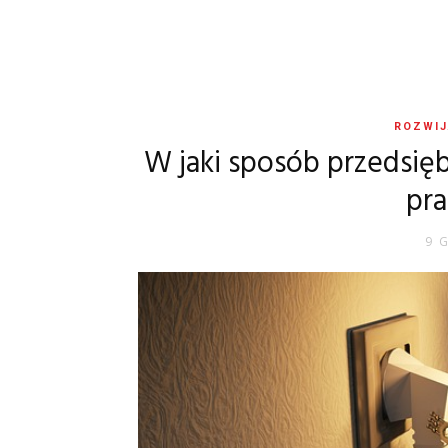
ROZWIJ
W jaki sposób przedsięb
pr
9 