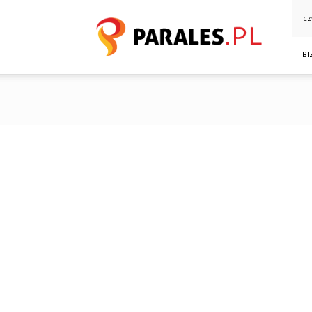
Parales.pl
cz
BI