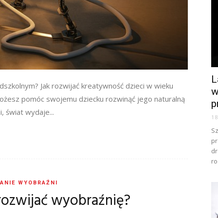
L
edszkolnym? Jak rozwijać kreatywność dzieci w wieku
w
możesz pomóc swojemu dziecku rozwinąć jego naturalną
p
 świat wydaje...
1
Sz
pr
dr
ro
ANIE WYOBRAŹNI
rozwijać wyobraźnię?