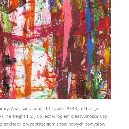
y: Arial, sans-serif; } h1 { color: #333; text-align:
p { line-height:1.5; } Co jest wrogiem kreatywności? Czy
wasz trudności z wyobrażeniem sobie nowych pomysłów i