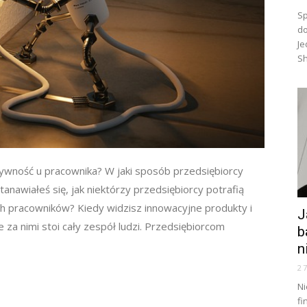
Sp
do
Je
Sh
tywność u pracownika? W jaki sposób przedsiębiorcy
anawiałeś się, jak niektórzy przedsiębiorcy potrafią
h pracowników? Kiedy widzisz innowacyjne produkty i
J
e za nimi stoi cały zespół ludzi. Przedsiębiorcom
b
n
2
Ni
fi