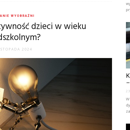
wy
pr
ANIE WYOBRAŹNI
atywność dzieci w wieku
dszkolnym?
ISTOPADA 2024
K
–
2
W 
dy
za