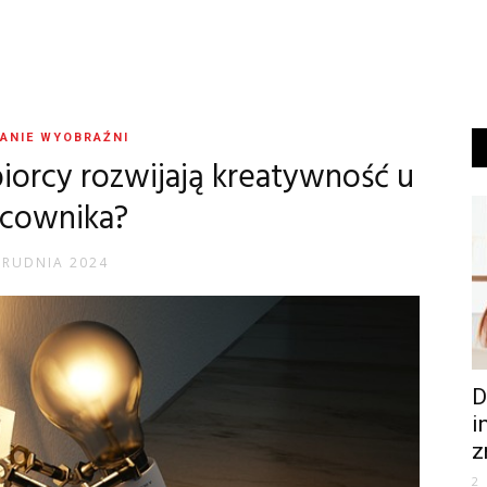
ANIE WYOBRAŹNI
iorcy rozwijają kreatywność u
acownika?
GRUDNIA 2024
D
i
z
2