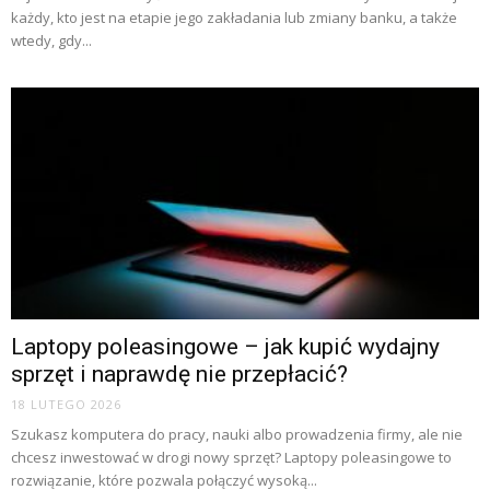
każdy, kto jest na etapie jego zakładania lub zmiany banku, a także
wtedy, gdy...
Laptopy poleasingowe – jak kupić wydajny
sprzęt i naprawdę nie przepłacić?
18 LUTEGO 2026
Szukasz komputera do pracy, nauki albo prowadzenia firmy, ale nie
chcesz inwestować w drogi nowy sprzęt? Laptopy poleasingowe to
rozwiązanie, które pozwala połączyć wysoką...