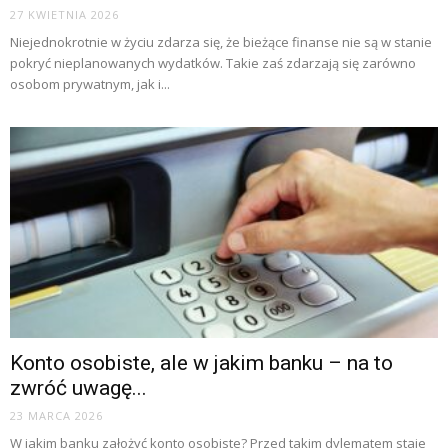
27 KWIETNIA 2026
Niejednokrotnie w życiu zdarza się, że bieżące finanse nie są w stanie
pokryć nieplanowanych wydatków. Takie zaś zdarzają się zarówno
osobom prywatnym, jak i...
Konto osobiste, ale w jakim banku – na to
zwróć uwagę...
23 MARCA 2026
W jakim banku założyć konto osobiste? Przed takim dylematem staje