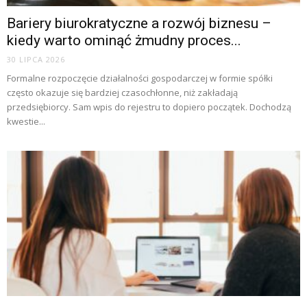
Bariery biurokratyczne a rozwój biznesu –
kiedy warto ominąć żmudny proces...
30 LIPCA 2026
Formalne rozpoczęcie działalności gospodarczej w formie spółki
często okazuje się bardziej czasochłonne, niż zakładają
przedsiębiorcy. Sam wpis do rejestru to dopiero początek. Dochodzą
kwestie...