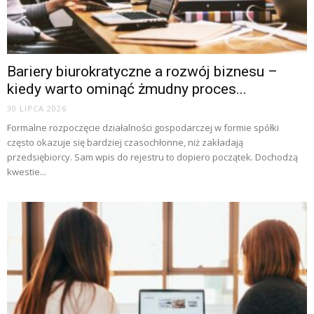
Bariery biurokratyczne a rozwój biznesu –
kiedy warto ominąć żmudny proces...
30 LIPCA 2026
Formalne rozpoczęcie działalności gospodarczej w formie spółki
często okazuje się bardziej czasochłonne, niż zakładają
przedsiębiorcy. Sam wpis do rejestru to dopiero początek. Dochodzą
kwestie...