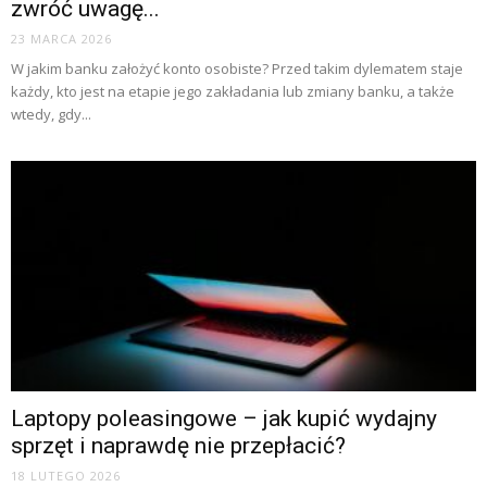
zwróć uwagę...
23 MARCA 2026
W jakim banku założyć konto osobiste? Przed takim dylematem staje
każdy, kto jest na etapie jego zakładania lub zmiany banku, a także
wtedy, gdy...
Laptopy poleasingowe – jak kupić wydajny
sprzęt i naprawdę nie przepłacić?
18 LUTEGO 2026