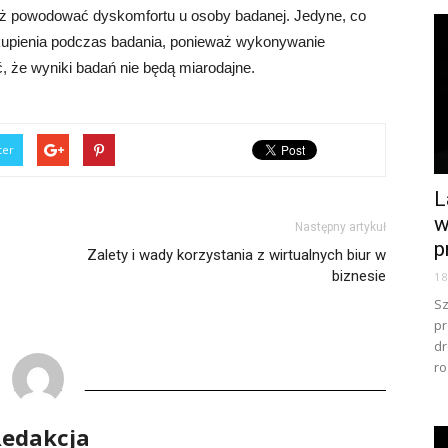
nież powodować dyskomfortu u osoby badanej. Jedyne, co
 skupienia podczas badania, ponieważ wykonywanie
, że wyniki badań nie będą miarodajne.
ter
L
w
Następny artykuł
p
Zalety i wady korzystania z wirtualnych biur w
biznesie
1
Sz
pr
dr
ro
edakcja