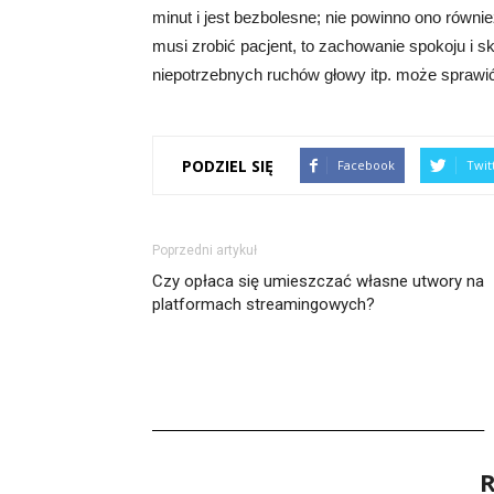
minut i jest bezbolesne; nie powinno ono rów
musi zrobić pacjent, to zachowanie spokoju i
niepotrzebnych ruchów głowy itp. może sprawić
PODZIEL SIĘ
Facebook
Twit
Poprzedni artykuł
Czy opłaca się umieszczać własne utwory na
platformach streamingowych?
R