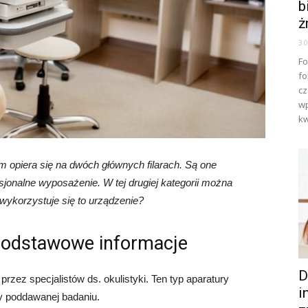
b
ż
3
Fo
fo
cz
wp
kw
 opiera się na dwóch głównych filarach. Są one
sjonalne wyposażenie. W tej drugiej kategorii można
wykorzystuje się to urządzenie?
 podstawowe informacje
D
zez specjalistów ds. okulistyki. Ten typ aparatury
i
by poddawanej badaniu.