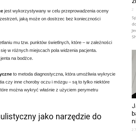
z
2
ce
jest wykorzystywany w celu przeprowadzenia oceny
Sp
przestrzeń, jaką może on dostrzec bez konieczności
do
Je
Sh
laniu mu tzw. punktów świetlnych, które – w zależności
się w różnych miejscach pola widzenia pacjenta.
cjenta na bodźce.
ryczne
to metoda diagnostyczna, która umożliwia wykrycie
a czy inne choroby oczu i mózgu – są to tylko niektóre
tóre można wykryć właśnie z użyciem perymetru
J
b
listyczny jako narzędzie do
n
2