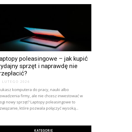
aptopy poleasingowe – jak kupić
ydajny sprzęt i naprawdę nie
rzepłacić?
8 LUTEGO 2026
ukasz komputera do pracy, nauki albo
owadzenia firmy, ale nie chcesz inwestować w
ogi nowy sprzęt? Laptopy poleasingowe to
związanie, które pozwala połączyć wysoką...
KATEGORIE