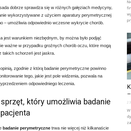
Ni
zasada dobrze sprawdza się w różnych gałęziach medycyny,
fi
wy
adanie wykorzystywane z użyciem aparatury perymetrycznej
pr
ano – umożliwia odpowiednio wczesne wykrycie chorób.
a jest warunkiem niezbędnym, by można było podjąć
ólnie ważne w przypadku groźnych chorób oczu, które mogą
takich schorzeń jest jaskra.
 opinią, zgodnie z którą badanie perymetryczne powinno
orowanie tego, jakie jest pole widzenia, pozwala na
wyprzedzeniem odpowiedniego leczenia.
K
–
sprzęt, który umożliwia badanie
2
W 
 pacjenta
dy
za
że
badanie perymetryczne
trwa nie więcej niż kilkanaście