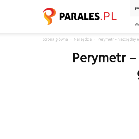
Parales.pl
pi
BI
Strona główna
Narzędzia
Perymetr – niezbędny 
Perymetr –