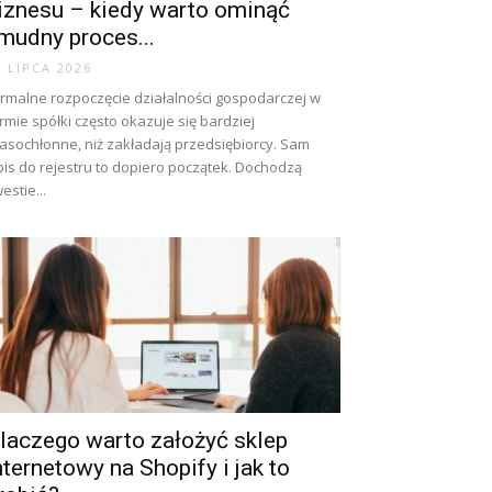
iznesu – kiedy warto ominąć
mudny proces...
0 LIPCA 2026
rmalne rozpoczęcie działalności gospodarczej w
rmie spółki często okazuje się bardziej
asochłonne, niż zakładają przedsiębiorcy. Sam
is do rejestru to dopiero początek. Dochodzą
estie...
laczego warto założyć sklep
nternetowy na Shopify i jak to