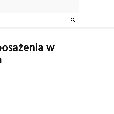
posażenia w
m