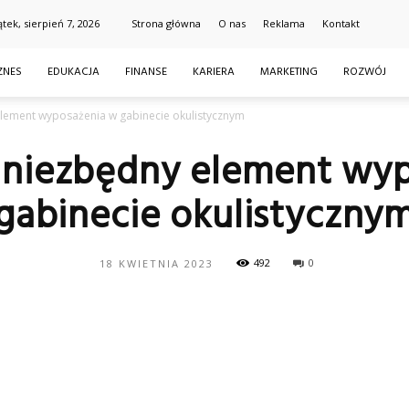
ątek, sierpień 7, 2026
Strona główna
O nas
Reklama
Kontakt
ZNES
EDUKACJA
FINANSE
KARIERA
MARKETING
ROZWÓJ
element wyposażenia w gabinecie okulistycznym
 niezbędny element wy
gabinecie okulistyczny
492
0
18 KWIETNIA 2023