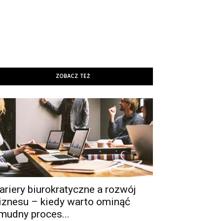
ZOBACZ TEŻ
ariery biurokratyczne a rozwój
iznesu – kiedy warto ominąć
mudny proces...