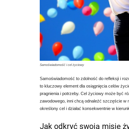
Samoświadomość i cel życiowy
Samoświadomość to zdolność do refleksji i ro
to kluczowy element dla osiągnięcia celów ży
pragnienia i potrzeby. Cel życiowy może być r
zawodowego, inni chcą odnaleźć szczęście w mi
określony cel i działać konsekwentnie w kierunku
Jak odkryć swoją misję ż