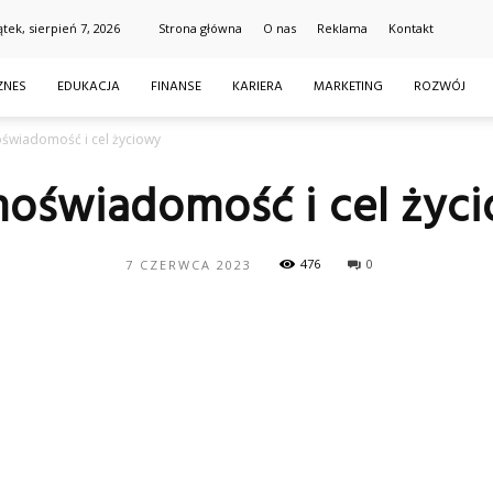
ątek, sierpień 7, 2026
Strona główna
O nas
Reklama
Kontakt
ZNES
EDUKACJA
FINANSE
KARIERA
MARKETING
ROZWÓJ
świadomość i cel życiowy
oświadomość i cel życ
476
0
7 CZERWCA 2023