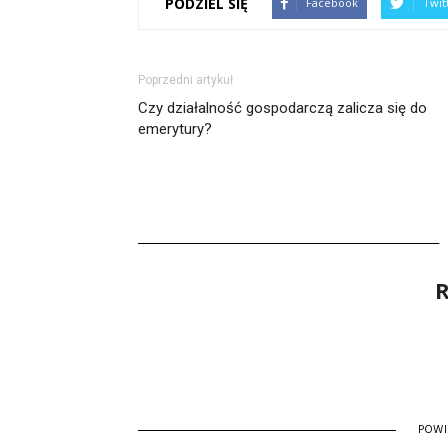
PODZIEL SIĘ
Facebook
Twit
Poprzedni artykuł
Czy działalność gospodarczą zalicza się do
emerytury?
R
POW