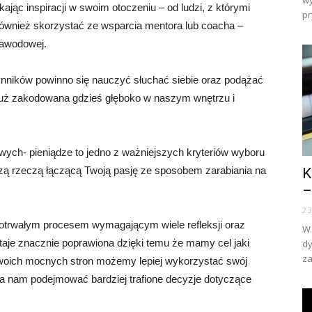
wy
jąc inspiracji w swoim otoczeniu – od ludzi, z którymi
pr
również skorzystać ze wsparcia mentora lub coacha –
zawodowej.
nników powinno się nauczyć słuchać siebie oraz podążać
 już zakodowana gdzieś głęboko w naszym wnętrzu i
ych- pieniądze to jedno z ważniejszych kryteriów wyboru
ejszą rzeczą łączącą Twoją pasję ze sposobem zarabiania na
K
–
2
gotrwałym procesem wymagającym wiele refleksji oraz
W 
aje znacznie poprawiona dzięki temu że mamy cel jaki
dy
za
swoich mocnych stron możemy lepiej wykorzystać swój
ga nam podejmować bardziej trafione decyzje dotyczące