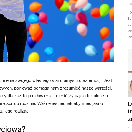
3
Fo
fo
cz
wp
kw
zumienia swojego własnego stanu umysłu oraz emocji. Jest
ciowych, ponieważ pomaga nam zrozumieć nasze wartości,
óżny dla każdego człowieka – niektórzy dążą do sukcesu
D
łości lub rodzinie. Ważne jest jednak aby mieć jasno
i
 jego realizacji.
z
yciową?
2