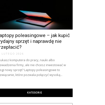
aptopy poleasingowe – jak kupić
ydajny sprzęt i naprawdę nie
rzepłacić?
8 LUTEGO 2026
ukasz komputera do pracy, nauki albo
owadzenia firmy, ale nie chcesz inwestować w
ogi nowy sprzęt? Laptopy poleasingowe to
związanie, które pozwala połączyć wysoką...
KATEGORIE
tegorie