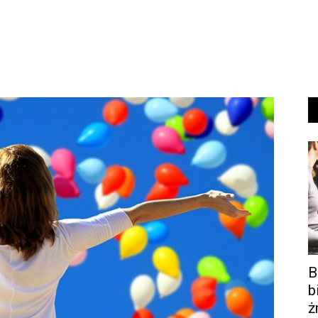
B
b
ż