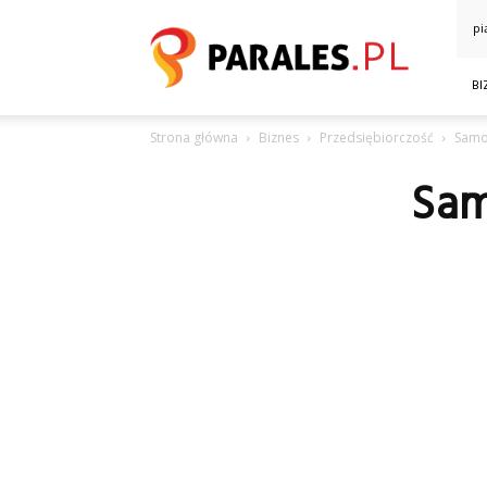
Parales.pl
pi
BI
Strona główna
Biznes
Przedsiębiorczość
Samo
Sam