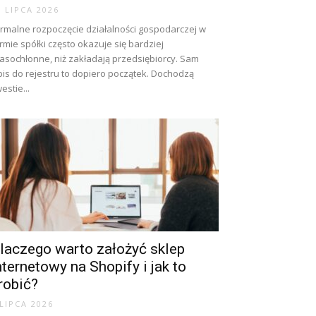
0 LIPCA 2026
rmalne rozpoczęcie działalności gospodarczej w
rmie spółki często okazuje się bardziej
asochłonne, niż zakładają przedsiębiorcy. Sam
is do rejestru to dopiero początek. Dochodzą
estie...
laczego warto założyć sklep
nternetowy na Shopify i jak to
robić?
 LIPCA 2026