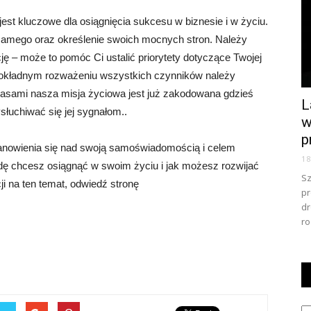
est kluczowe dla osiągnięcia sukcesu w biznesie i w życiu.
samego oraz określenie swoich mocnych stron. Należy
cję – może to pomóc Ci ustalić priorytety dotyczące Twojej
 dokładnym rozważeniu wszystkich czynników należy
 czasami nasza misja życiowa jest już zakodowana gdzieś
L
łuchiwać się jej sygnałom..
w
p
anowienia się nad swoją samoświadomością i celem
1
wdę chcesz osiągnąć w swoim życiu i jak możesz rozwijać
Sz
ji na ten temat, odwiedź stronę
pr
dr
ro
Ka