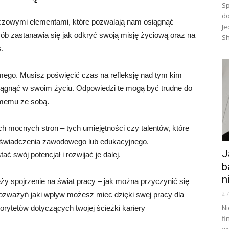
Sp
do
zowymi elementami, które pozwalają nam osiągnąć
Je
sób zastanawia się jak odkryć swoją misję życiową oraz na
Sh
s.
mego. Musisz poświęcić czas na refleksję nad tym kim
iągnąć w swoim życiu. Odpowiedzi te mogą być trudne do
amemu ze sobą.
 mocnych stron – tych umiejętności czy talentów, które
doświadczenia zawodowego lub edukacyjnego.
J
ć swój potencjał i rozwijać je dalej.
b
n
ży spojrzenie na świat pracy – jak można przyczynić się
2
rozważyń jaki wpływ możesz miec dzięki swej pracy dla
Ni
iorytetów dotyczących twojej ścieżki kariery
fi